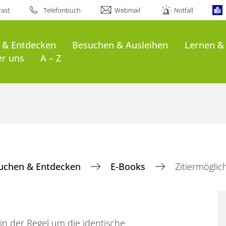
ast
Telefonbuch
Webmail
Notfall
 & Entdecken
Besuchen & Ausleihen
Lernen &
er uns
A – Z
uchen & Entdecken
E-Books
Zitiermöglic
in der Regel um die identische