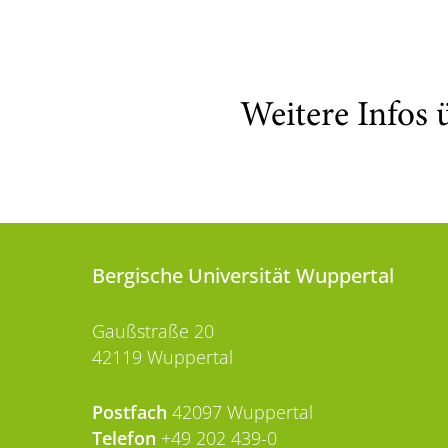
Weitere Infos 
Bergische Universität Wuppertal
Gaußstraße 20
42119 Wuppertal
Postfach
42097 Wuppertal
Telefon
+49 202 439-0