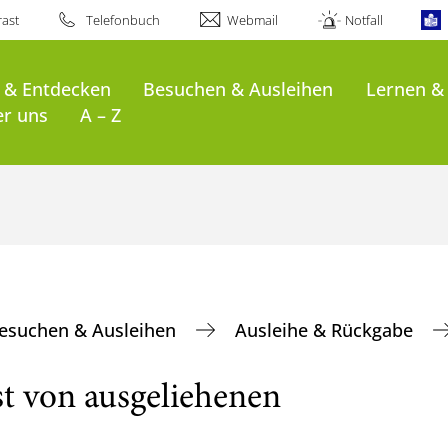
ast
Telefonbuch
Webmail
Notfall
 & Entdecken
Besuchen & Ausleihen
Lernen &
er uns
A – Z
esuchen & Ausleihen
Ausleihe & Rückgabe
st von ausgeliehenen