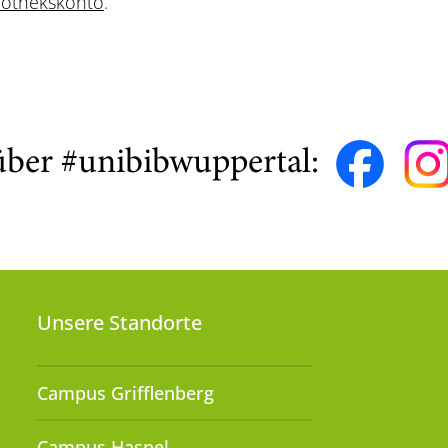
liothekskonto
.
über #unibibwuppertal:
Unsere Standorte
Campus Grifflenberg
Campus Haspel