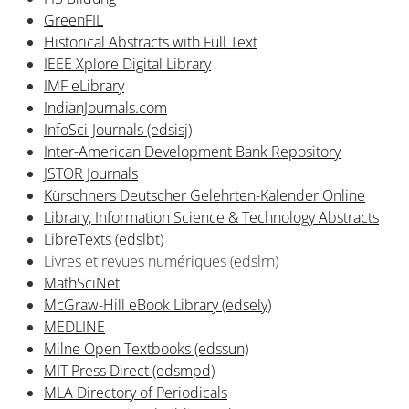
GreenFIL
Historical Abstracts with Full Text
IEEE Xplore Digital Library
IMF eLibrary
IndianJournals.com
InfoSci-Journals (edsisj)
Inter-American Development Bank Repository
JSTOR Journals
Kürschners Deutscher Gelehrten-Kalender Online
Library, Information Science & Technology Abstracts
LibreTexts (edslbt)
Livres et revues numériques (edslrn)
MathSciNet
McGraw-Hill eBook Library (edsely)
MEDLINE
Milne Open Textbooks (edssun)
MIT Press Direct (edsmpd)
MLA Directory of Periodicals