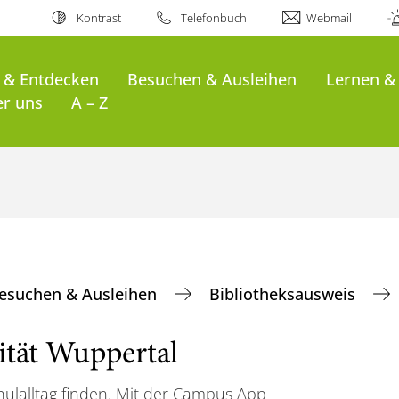
Kontrast
Telefonbuch
Webmail
 & Entdecken
Besuchen & Ausleihen
Lernen &
er uns
A – Z
esuchen & Ausleihen
Bibliotheksausweis
tät Wuppertal
lalltag finden. Mit der Campus App